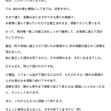
私は、バカがつくほどお人好し
でも､自分の身も犠牲にしてまでは、出来ません。
今まで通り、変動はありますができる限りの価格で、
お客様に喜んで選んでいただける施工法のまま、頑張りたいと思います。
だって、県内唯一無二の施工法をしっかり維持して、お客様に喜んで頂き
たいですから。
最近、約５年前に施工させて頂いたお客様から､別の部屋の施工のご依頼を
頂きました。
前に施工した部分を見てみたら、その当時のまま、きれいなままでした。
だからまた、呼んで頂けたのですね。
工務店、リフォーム店の下請けなどはせず、ただひたすら一般のお客様か
らの仕事のみを頑張り続けて今があり、
信頼を頂き、朝から夜中まで頑張り続けて来たのは､間違いじゃなかったな
と、ホッとしております。
また、これからもさらに頑張って参ります。
ちょっと身体も労らないと、ガタが来ていますけど（笑）