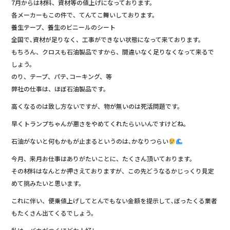
7月からは材料、資材等の値上げになっております。
o
各メーカーもこの件で、てんてこ舞いしております。
o
養生テープ、養生のビニールのシート
k
全国で､資材が足りなく、工事ができない状態になって来ております。
もちろん、クロスも石油製品ですから、間違いなく足りなくなって来るで
しょう。
のり、テープ、パテ､コーキング、等
弊社の仕事は、ほぼ石油製品です。
高くなるのは致し方ないですが、物が無いのは死活問題です。
早くトランプちゃんが悪さをやめてくれたらいいんですけどね。
石油がないと何もかもが止まるというのは､かなりつらい
今月、来月お仕事はありがたいことに、たくさん頂いております。
その材料はなんとか押さえておりますが、この先どうなるかじっくり見定
めて挑みたいと思います。
これに伴い、便乗値上げしてとんでもない金額を提示して､ぼったくる業者
もたくさん出てくるでしょう。