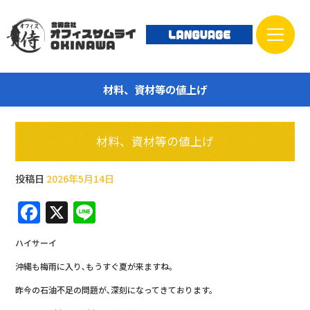
材料、資材等の値上げ
材料、資材等の値上げ
投稿日
2026年5月14日
F
X
Li
a
n
ハイサーイ
c
e
沖縄も梅雨に入り､もうすぐ夏が来ますね。
e
昨今の石油不足の問題が､深刻になってきております。
b