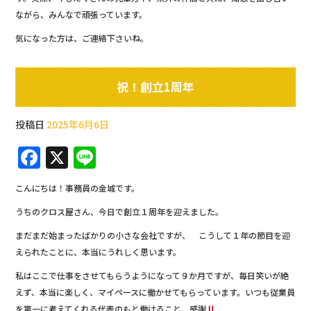
ながら、みんなで頑張っています。
気になった方は、ご連絡下さいね。
祝！創立1周年
投稿日
2025年6月6日
F
X
Li
a
n
こんにちは！事務員の金城です。
c
e
うちのクロス屋さん、今日で創立１周年を迎えました。
e
まだまだ始まったばかりの小さな会社ですが、 こうして１年の節目を迎
b
えられたことに、本当にうれしく思います。
o
私はここで仕事をさせてもらうようになって９か月ですが、毎日笑いが絶
o
えず、本当に楽しく、マイペースに働かせてもらっています。いつも従業員
を第一に考えてくれる代表のもと働けること、感謝