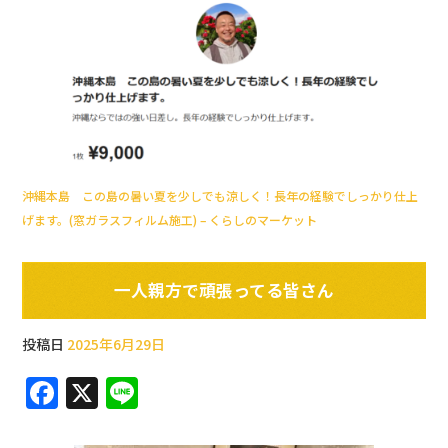
沖縄本島 この島の暑い夏を少しでも涼しく！長年の経験でしっかり仕上
げます。(窓ガラスフィルム施工) – くらしのマーケット
一人親方で頑張ってる皆さん
投稿日
2025年6月29日
F
X
Li
a
n