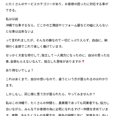
にたくさんのサービスカテゴリーがあり、お客様の困ったに対応する事が
できる。
私は以前
沖縄で仕事するなら、どこかの工務店やリフォーム屋などの組に入らない
と仕事は出来ないよ
って言われましたが、そんなの嫌なので一切どっぷり入らず、自由に、納
得行く金額でこれで楽しく働けています。
せっかく大変な修行して､独立して一人親方になったのに、自分の思った仕
事､金額もらえないなんて、独立した意味がありますか
あり得ないでしょ？
これはあくまで、自分の想いなので、違うという方が居られるのはわかり
ます。
しかしもし、同じ様に思う方が居られたら、やってみませんか？
私はこの沖縄で、たくさんの仲間と、異業種であっても同業者でも､協力し
合いながら、みんなでお客様の為に必死になれるすげー仲間を求めていま
す。実際、今もたくさんの先輩方や、県外の仲間と共に、知恵を出し合い