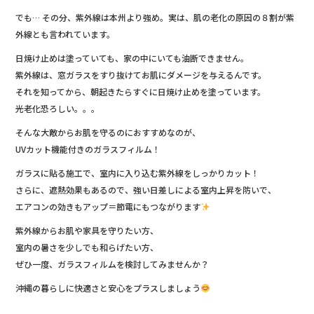
e
でも… その分、紫外線は本州より強め。実は、肌の老化の原因の８割が紫
b
外線とも言われています。
o
日焼け止めは塗っていても、家の中にいても油断できません。
o
紫外線は、窓ガラスをすり抜けてお肌にダメージを与えるんです。
それを知ってから、朝起きたらすぐに日焼け止めを塗っています。
k
光老化恐ろしい。。。
そんな大敵からお肌を守るのにおすすめなのが、
UVカット機能付きのガラスフィルム！
ガラスに貼る施工で、室内に入り込む紫外線をしっかりカット！
さらに、遮熱効果もあるので、強い日差しによる室内上昇を防いで、
エアコンの効きもアップ＝節電にもつながります
紫外線からお肌や家具を守りたい方、
室内の暑さを少しでも和らげたい方、
ぜひ一度、ガラスフィルムを検討してみませんか？
沖縄の暮らしに快適さと安心をプラスしましょう