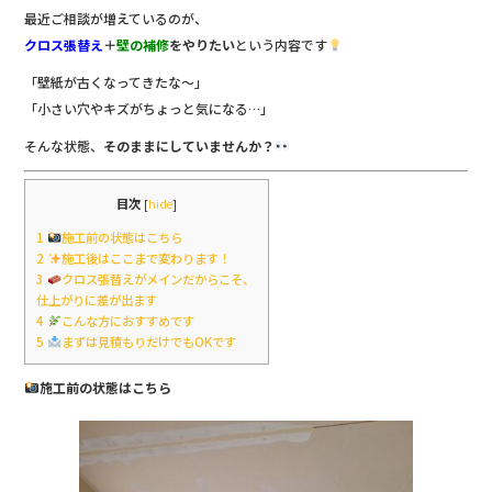
b
最近ご相談が増えているのが、
クロス張替え
＋
壁の補修
をやりたい
という内容です
o
「壁紙が古くなってきたな〜」
o
「小さい穴やキズがちょっと気になる…」
k
そんな状態、
そのままにしていませんか？
目次
[
hide
]
1
施工前の状態はこちら
2
施工後はここまで変わります！
3
クロス張替えがメインだからこそ、
仕上がりに差が出ます
4
こんな方におすすめです
5
まずは見積もりだけでもOKです
施工前の状態はこちら