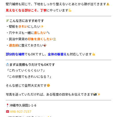
壁穴補修も同じで、下地をしっかり整えないとあとから跡が出てきます
見えなくなる部分こそ、丁寧
にやっています
こんな方におすすめです
・壁紙を
きれい
にしたい
・穴やキズも一緒に
直したい
・民泊や賃貸の
印象を良くしたい
・
退去前
に整えておきたい
部分的な補修
でもOKですし、
全体の張替え
も対応しています
まずは見積もりだけでもOKです
「これっていくらくらい？」
「この状態でもきれいになる？」
そんな感じで全然大丈夫です
写真を送っていただければ、ある程度の目安もお伝えできます
沖縄市久保田1-1-6
098-927-7157