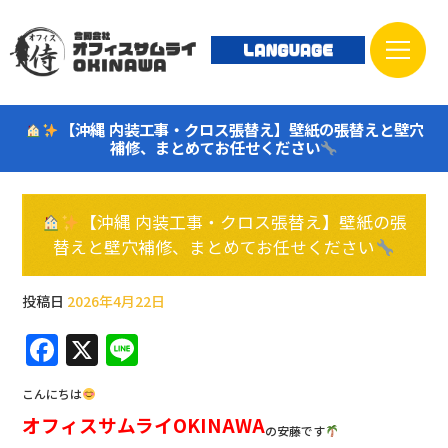
【沖縄 内装工事・クロス張替え】壁紙の張替えと壁穴
補修、まとめてお任せください
【沖縄 内装工事・クロス張替え】壁紙の張
替えと壁穴補修、まとめてお任せください
投稿日
2026年4月22日
F
X
Li
a
n
こんにちは
c
e
オフィスサムライOKINAWA
の安藤です
e