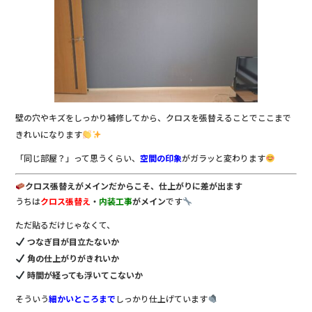
壁の穴やキズをしっかり補修してから、クロスを張替えることでここまで
きれいになります
「同じ部屋？」って思うくらい、
空間の印象
がガラッと変わります
クロス張替えがメインだからこそ、仕上がりに差が出ます
うちは
クロス張替え
・
内装工事
がメイン
です
ただ貼るだけじゃなくて、
つなぎ目が目立たないか
角の仕上がりがきれいか
時間が経っても浮いてこないか
そういう
細かいところまで
しっかり仕上げています