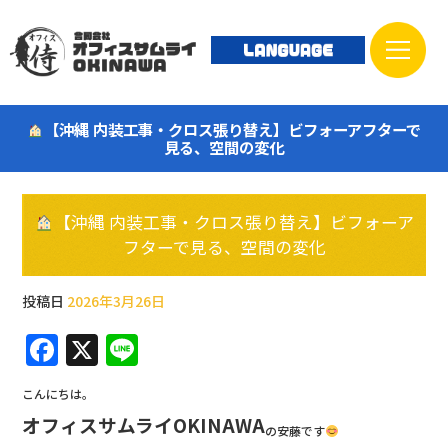
【沖縄 内装工事・クロス張り替え】ビフォーアフターで
見る、空間の変化
【沖縄 内装工事・クロス張り替え】ビフォーア
フターで見る、空間の変化
投稿日
2026年3月26日
F
X
Li
a
n
こんにちは。
c
e
オフィスサムライOKINAWA
の安藤です
e