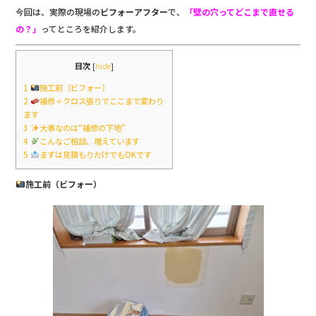
b
今回は、実際の現場の
ビフォーアフター
で、
「壁の穴ってどこまで直せる
の？」
ってところを紹介します。
o
o
目次
[
hide
]
k
1
施工前（ビフォー）
2
補修＋クロス張りでここまで変わり
ます
3
大事なのは“補修の下地”
4
こんなご相談、増えています
5
まずは見積もりだけでもOKです
施工前（ビフォー）