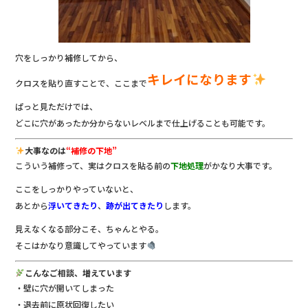
穴をしっかり補修してから、
キレイになります
クロスを貼り直すことで、ここまで
ぱっと見ただけでは、
どこに穴があったか分からないレベルまで仕上げることも可能です。
大事なのは
“補修の下地”
こういう補修って、実はクロスを貼る前の
下地処理
がかなり大事です。
ここをしっかりやっていないと、
あとから
浮いてきたり
、
跡が出てきたり
します。
見えなくなる部分こそ、ちゃんとやる。
そこはかなり意識してやっています
こんなご相談、増えています
・壁に穴が開いてしまった
・退去前に原状回復したい